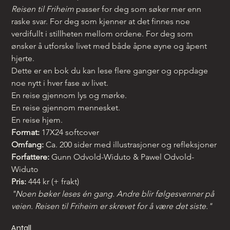
Reisen til Friheim
 passer for deg som søker mer enn 
raske svar. For deg som kjenner at det finnes noe 
verdifullt i stillheten mellom ordene. For deg som 
ønsker å utforske livet med både åpne øyne og åpent 
hjerte.
Dette er en bok du kan lese flere ganger og oppdage 
noe nytt i hver fase av livet.
En reise gjennom lys og mørke.
En reise gjennom mennesket.
En reise hjem.
Format:
 17X24 softcover 
Omfang:
 Ca. 200 sider med illustrasjoner og refleksjoner
Forfattere:
 Gunn Odvold-Widuto & Pawel Odvold-
Widuto
Pris:
 444 kr (+ frakt)
"Noen bøker leses én gang. Andre blir følgesvenner på 
veien. Reisen til Friheim er skrevet for å være det siste."
Antall