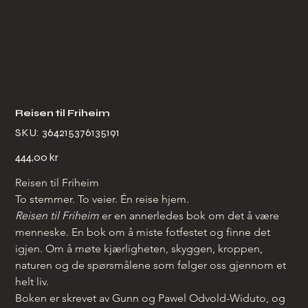
Reisen til Friheim
SKU
SKU:
364215376135191
364215376135191
Pris
444,00 kr
Reisen til Friheim
To stemmer. To veier. Én reise hjem.
Reisen til Friheim
 er en annerledes bok om det å være 
menneske. En bok om å miste fotfestet og finne det 
igjen. Om å møte kjærligheten, skyggen, kroppen, 
naturen og de spørsmålene som følger oss gjennom et 
helt liv.
Boken er skrevet av Gunn og Pawel Odvold-Widuto, og 