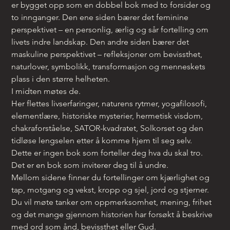
er bygget opp som en dobbel bok med to forsider og 
to innganger. Den ene siden bærer det feminine 
perspektivet – en personlig, ærlig og sår fortelling om 
livets indre landskap. Den andre siden bærer det 
maskuline perspektivet – refleksjoner om bevissthet, 
naturlover, symbolikk, transformasjon og menneskets 
plass i den større helheten.
I midten møtes de.
Her flettes livserfaringer, naturens rytmer, yogafilosofi, 
elementlære, historiske mysterier, hermetisk visdom, 
chakraforståelse, SATOR-kvadratet, Solkorset og den 
tidløse lengselen etter å komme hjem til seg selv.
Dette er ingen bok som forteller deg hva du skal tro.
Det er en bok som inviterer deg til å undre.
Mellom sidene finner du fortellinger om kjærlighet og 
tap, motgang og vekst, kropp og sjel, jord og stjerner. 
Du vil møte tanker om oppmerksomhet, mening, frihet 
og det mange gjennom historien har forsøkt å beskrive 
med ord som ånd, bevissthet eller Gud.